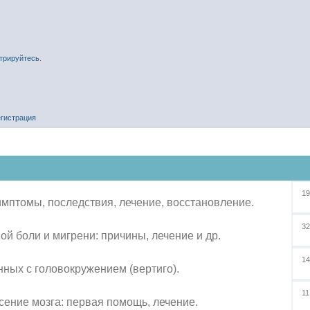
стрируйтесь
.
егистрация
1
симптомы, последствия, лечение, восстановление.
3
й боли и мигрени: причины, лечение и др.
1
ных с головокружением (вертиго).
1
сение мозга: первая помощь, лечение.