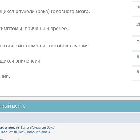
1
ихся опухоли (рака) головного мозга.
1
симптомы, причины и прочее.
7
атии, симптомов и способов лечения.
9
щихся эпилепсии.
9
ний.
нный центр
х в нос.
от
Sama
(
Головная боль
)
 нос.
от
Денис
(
Головная боль
)