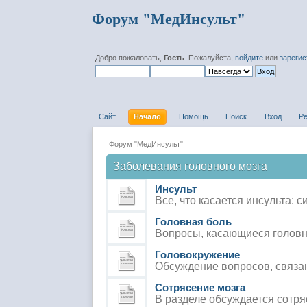
Форум "МедИнсульт"
Добро пожаловать,
Гость
. Пожалуйста,
войдите
или
зареги
Сайт
Начало
Помощь
Поиск
Вход
Р
Форум "МедИнсульт"
Заболевания головного мозга
Инсульт
Все, что касается инсульта: 
Головная боль
Вопросы, касающиеся головно
Головокружение
Обсуждение вопросов, связан
Сотрясение мозга
В разделе обсуждается сотря