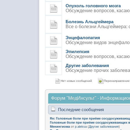
Опухоль головного мозга
Обсуждение вопросов, касающ
Болезнь Альцгеймера
Все о болезни Альцгеймера: 
Энцефалопатия
Обсуждение видов энцефалоп
Эпилепсия
Обсуждение вопросов, касаю
Другие заболевания
Обсуждение прочих заболева
Нет новых сообщений
Перенаправление
Форум "МедИнсульт" - Информацио
Последние сообщения
Re: Головные боли при приёме сосудосуживающи
Головные боли при приёме сосудосуживающих в
Менингиома
от
p.aleksa
(
Другие заболевания
)