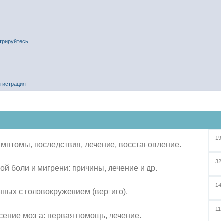
стрируйтесь
.
егистрация
1
симптомы, последствия, лечение, восстановление.
3
й боли и мигрени: причины, лечение и др.
1
ных с головокружением (вертиго).
1
сение мозга: первая помощь, лечение.