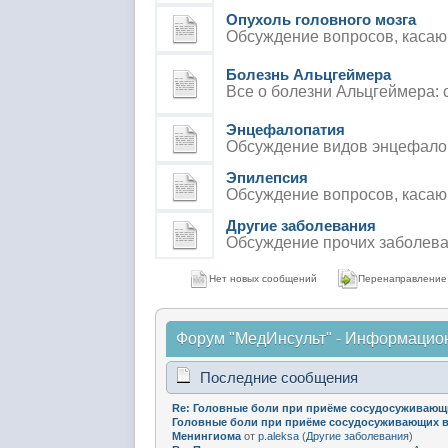
Опухоль головного мозга
Обсуждение вопросов, касающ
Болезнь Альцгеймера
Все о болезни Альцгеймера: 
Энцефалопатия
Обсуждение видов энцефалоп
Эпилепсия
Обсуждение вопросов, касаю
Другие заболевания
Обсуждение прочих заболева
Нет новых сообщений
Перенаправление
Форум "МедИнсульт" - Информацио
Последние сообщения
Re: Головные боли при приёме сосудосуживающи
Головные боли при приёме сосудосуживающих в
Менингиома
от
p.aleksa
(
Другие заболевания
)