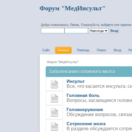
Форум "МедИнсульт"
Добро пожаловать,
Гость
. Пожалуйста,
войдите
или
зареги
Сайт
Начало
Помощь
Поиск
Вход
Р
Форум "МедИнсульт"
Заболевания головного мозга
Инсульт
Все, что касается инсульта: 
Головная боль
Вопросы, касающиеся головно
Головокружение
Обсуждение вопросов, связан
Сотрясение мозга
В разделе обсуждается сотря