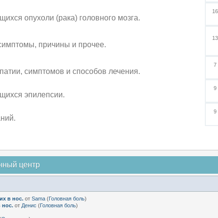
1
ихся опухоли (рака) головного мозга.
1
симптомы, причины и прочее.
7
атии, симптомов и способов лечения.
9
щихся эпилепсии.
9
ний.
нный центр
х в нос.
от
Sama
(
Головная боль
)
 нос.
от
Денис
(
Головная боль
)