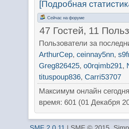
[Подробная статистик
Сейчас на форуме
47 Гостей, 11 Поль
Пользователи за последн
ArthurCep
,
ceinnay5nn
,
s9f
Greg826425
,
o0rqimb291
,
tituspoup836
,
Carri53707
Максимум онлайн сегодн
время: 601 (01 Декабря 20
SMF 2.0.11
| SMF © 2015, Simp