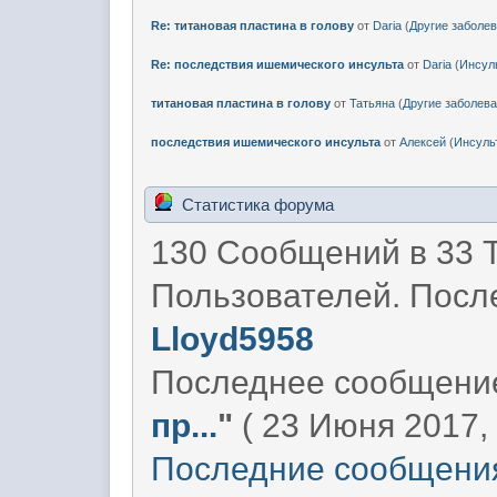
Re: титановая пластина в голову
от
Daria
(
Другие заболе
Re: последствия ишемического инсульта
от
Daria
(
Инсул
титановая пластина в голову
от
Татьяна
(
Другие заболев
последствия ишемического инсульта
от
Алексей
(
Инсуль
Статистика форума
130 Сообщений в 33 
Пользователей. Посл
Lloyd5958
Последнее сообщени
пр...
"
( 23 Июня 2017, 
Последние сообщени