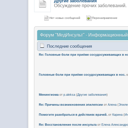
Другие заболевания
Обсуждение прочих заболеваний.
Нет новых сообщений
Перенаправление
Форум "МедИнсульт" - Информационный
Последние сообщения
Re: Головные боли при приёме сосудосуживающих в но
Головные боли при приёме сосудосуживающих в нос.
о
Менингиома
от
p.aleksa
(
Другие заболевания
)
Re: Причины возникновения эпилепсии
от
Алена
(
Эпиле
Помогите разобраться в действиях врачей.
от
Карина
(
Ин
Re: Восстановление после инсульта
от
Елена Александр