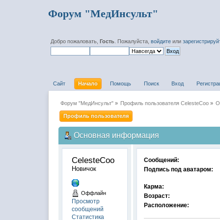
Форум "МедИнсульт"
Добро пожаловать,
Гость
. Пожалуйста,
войдите
или
зарегистрируй
Сайт
Начало
Помощь
Поиск
Вход
Регистра
Форум "МедИнсульт"
»
Профиль пользователя CelesteCoo
»
О
Профиль пользователя
Основная информация
CelesteCoo 
Сообщений:
Новичок
Подпись под аватаром:
Карма:
Оффлайн
Возраст:
Просмотр
Расположение:
сообщений
Статистика