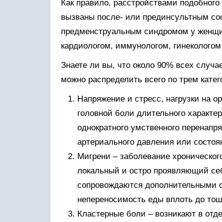
Как правило, расстройствами подобного 
вызваны после- или прединсультным со
предменструальным синдромом у женщин
кардиологом, иммунологом, гинекологом
Знаете ли вы, что около 90% всех случа
можно распределить всего по трем кате
Напряжение и стресс, нагрузки на о
головной боли длительного характер
однократного умственного перенапр
артериального давления или состо
Мигрени – заболевание хроническог
локальный и остро проявляющий себя
сопровождаются дополнительными си
непереносимость еды вплоть до тош
Кластерные боли – возникают в отде