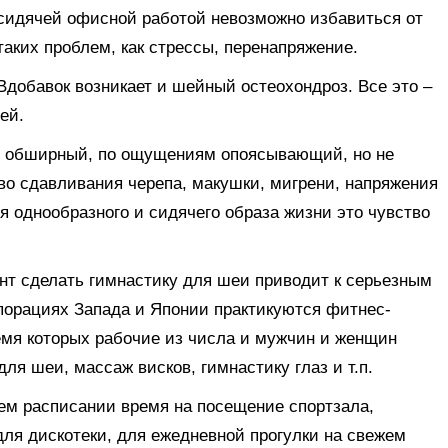
сидячей офисной работой невозможно избавиться от
таких проблем, как стрессы, перенапряжение.
Вдобавок возникает и шейный остеохондроз. Все это –
ей.
р обширный, по ощущениям опоясывающий, но не
во сдавливания черепа, макушки, мигрени, напряжения
я однообразного и сидячего образа жизни это чувство
нт сделать гимнастику для шеи приводит к серьезным
порациях Запада и Японии практикуются фитнес-
ремя которых рабочие из числа и мужчин и женщин
я шеи, массаж висков, гимнастику глаз и т.п.
ем расписании время на посещение спортзала,
для дискотеки, для ежедневной прогулки на свежем