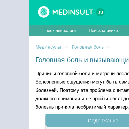
Medinsult
.ru
Поиск невролога
Поиск клиники
МедИнсульт
Головная боль
->
->
Головная боль и вызывающи
Причины головной боли и мигрени посл
Болезненные ощущения могут быть самы
болезней. Поэтому эта проблема считае
должного внимания и не пройти обследов
болезнь приняла необратимый характер.