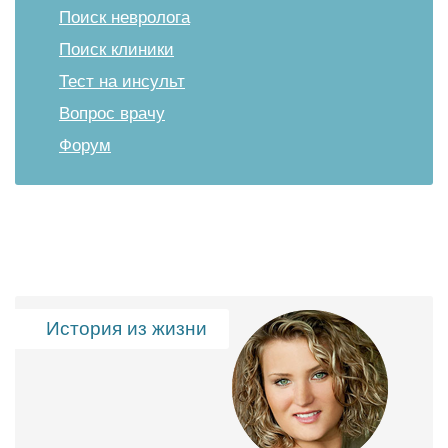
Поиск невролога
Поиск клиники
Тест на инсульт
Вопрос врачу
Форум
История из жизни