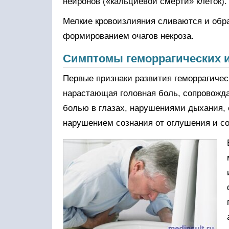
нейронов («кальциевой смерти» клеток).
Мелкие кровоизлияния сливаются и обра
формированием очагов некроза.
Симптомы геморрагических 
Первые признаки развития геморрагическ
нарастающая головная боль, сопровожда
болью в глазах, нарушениями дыхания,
нарушением сознания от оглушения и со