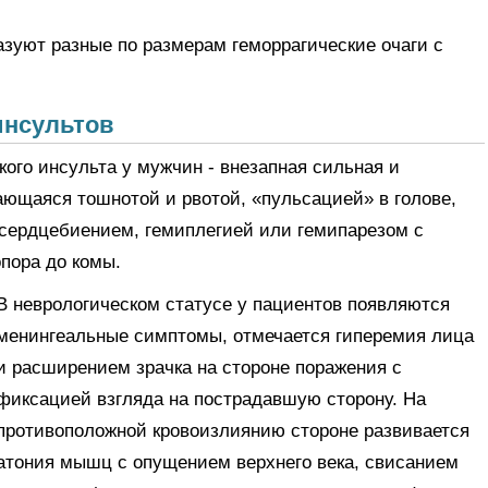
зуют разные по размерам геморрагические очаги с
инсультов
ого инсульта у мужчин - внезапная сильная и
ющаяся тошнотой и рвотой, «пульсацией» в голове,
 сердцебиением, гемиплегией или гемипарезом с
пора до комы.
В неврологическом статусе у пациентов появляются
менингеальные симптомы, отмечается гиперемия лица
и расширением зрачка на стороне поражения с
фиксацией взгляда на пострадавшую сторону. На
противоположной кровоизлиянию стороне развивается
атония мышц с опущением верхнего века, свисанием