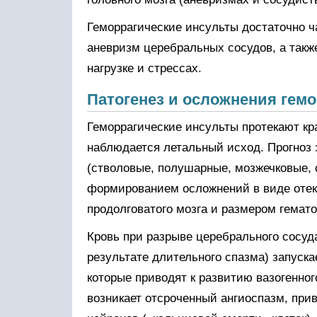
Геморрагические инсульты достаточно ч
аневризм церебральных сосудов, а так
нагрузке и стрессах.
Патогенез и осложнения гем
Геморрагические инсульты протекают кра
наблюдается летальный исход. Прогноз 
(стволовые, полушарные, мозжечковые, 
формированием осложнений в виде отек
продолговатого мозга и размером гемат
Кровь при разрыве церебрального сосуд
результате длительного спазма) запуск
которые приводят к развитию вазогенного
возникает отсроченный ангиоспазм, при