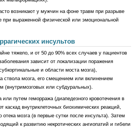
асто возникают у мужчин на фоне травм при разрыве
же при выраженной физической или эмоциональной
оррагических инсультов
йне тяжело, и от 50 до 90% всех случаев у пациентов
заболевания зависит от локализации поражения
субкортикальные и области моста мозга),
а ствола мозга, его смещением или вклинением
ом (внутримозговых или субдуральных).
а или путем геморража (диапедезного кровотечения в
ает каскад внутриклеточных биохимических реакций,
 отека мозга (в первые сутки после инсульта). Затем
водящий к развитию некротических ангиопатий и гибели