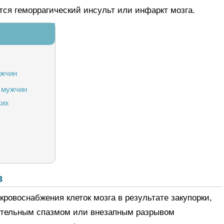
ется геморрагический инсульт или инфаркт мозга.
ужчин
 мужчин
ких
в
нсульта
ровоснабжения клеток мозга в результате закупорки,
ительным спазмом или внезапным разрывом