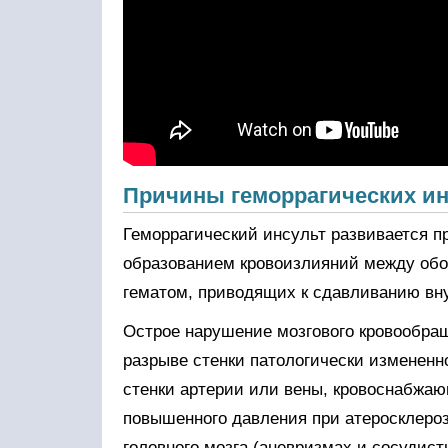
Причины геморрагических ин
Геморрагический инсульт развивается пр
образованием кровоизлияний между об
гематом, приводящих к сдавливанию вну
Острое нарушение мозгового кровообращ
разрыве стенки патологически измененн
стенки артерии или вены, кровоснабжаю
повышенного давления при атеросклеро
головного мозга (аневризмах и сосудис