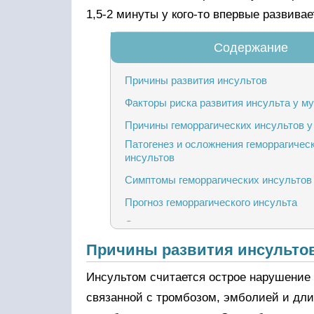
1,5-2 минуты у кого-то впервые развива
Причины развития инсультов
Факторы риска развития инсульта у м
Причины геморрагических инсультов у
Патогенез и осложнения геморрагичес
инсультов
Симптомы геморрагических инсультов
Прогноз геморрагического инсульта
Симптомы ишемического инсульта
Причины развития инсульто
Осложненное течение ишемического и
Инсультом считается острое нарушение к
связанной с тромбозом, эмболией и дл