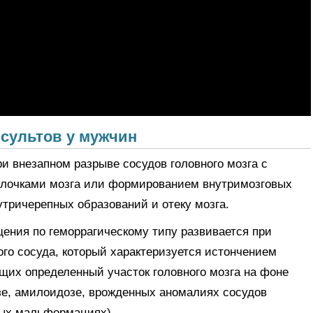
сультов у мужчин
и внезапном разрыве сосудов головного мозга с
олочками мозга или формированием внутримозговых
тричерепных образований и отеку мозга.
ения по геморрагическому типу развивается при
ого сосуда, который характеризуется истончением
щих определенный участок головного мозга на фоне
зе, амилоидозе, врожденных аномалиях сосудов
тых мальформациях).