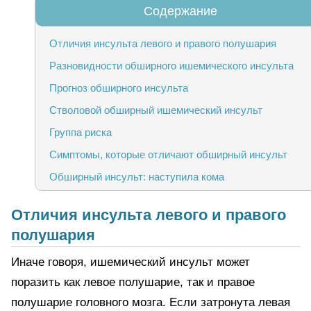
Отличия инсульта левого и правого полушария
Разновидности обширного ишемического инсульта
Прогноз обширного инсульта
Стволовой обширный ишемический инсульт
Группа риска
Симптомы, которые отличают обширный инсульт
Обширный инсульт: наступила кома
Последствия обширного инсульта головного мозга
Отличия инсульта левого и правого
Принципы лечения обширного головного инсульта.
Первая помощь.
полушария
Восстановление и уход за больным
Иначе говоря, ишемический инсульт может
Уход в домашних условиях, профилактика повторного
поразить как левое полушарие, так и правое
приступа
полушарие головного мозга. Если затронута левая
Выводы