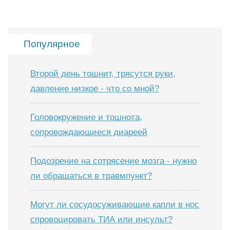
Популярное
Второй день тошнит, трясутся руки,
давление низкое - что со мной?
Головокружение и тошнота,
сопровождающиеся диареей
Подозрение на сотрясение мозга - нужно
ли обращаться в травмпункт?
Могут ли сосудосуживающие капли в нос
спровоцировать ТИА или инсульт?