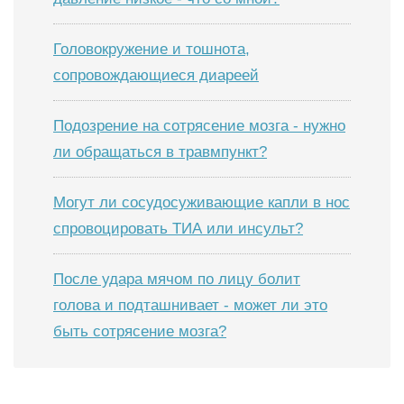
Головокружение и тошнота,
сопровождающиеся диареей
Подозрение на сотрясение мозга - нужно
ли обращаться в травмпункт?
Могут ли сосудосуживающие капли в нос
спровоцировать ТИА или инсульт?
После удара мячом по лицу болит
голова и подташнивает - может ли это
быть сотрясение мозга?