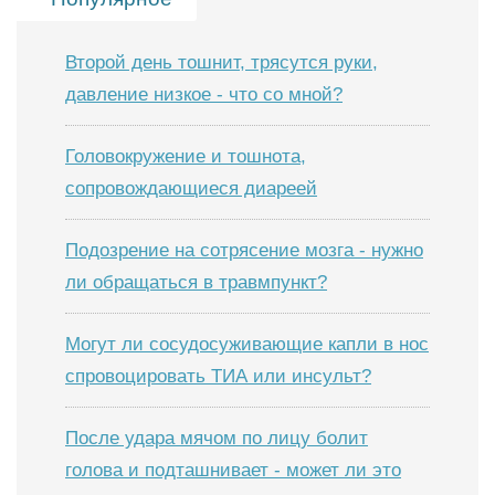
Второй день тошнит, трясутся руки,
давление низкое - что со мной?
Головокружение и тошнота,
сопровождающиеся диареей
Подозрение на сотрясение мозга - нужно
ли обращаться в травмпункт?
Могут ли сосудосуживающие капли в нос
спровоцировать ТИА или инсульт?
После удара мячом по лицу болит
голова и подташнивает - может ли это